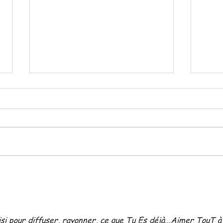
Permets....
SIM
D'âm
si pour diffuser, rayonner, ce que Tu Es déjà...Aimer TouT à 