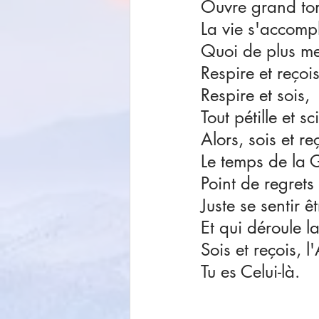
Ouvre grand ton
La vie s'accompli
Quoi de plus mer
Respire et reçois
Respire et sois,
Tout pétille et sc
Alors, sois et re
Le temps de la G
Point de regrets 
Juste se sentir ê
Et qui déroule l
Sois et reçois, 
Tu es Celui-là.