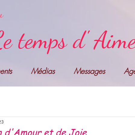
u
e temps d' Aim
nts
Médias
Messages
Ag
23
n d'Amour et de Joie