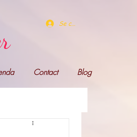
Se connecter
er
enda
Contact
Blog