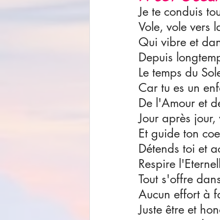
Je te conduis tou
Vole, vole vers l
Qui vibre et dan
Depuis longtemp
Le temps du Sole
Car tu es un enf
De l'Amour et de
Jour après jour, 
Et guide ton coe
Détends toi et ac
Respire l'Eternel
Tout s'offre dans
Aucun effort à fa
Juste être et hon