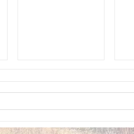
Permets....
SIM
D'âm