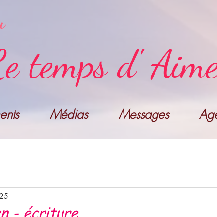
u
e temps d' Aim
nts
Médias
Messages
Ag
025
n - écriture