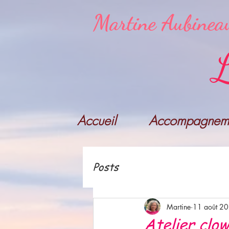
Martine Aubinea
L
Accueil
Accompagneme
Posts
Martine
11 août 2
Atelier clow