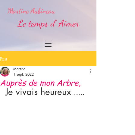
Martine Aubineau
Le temps d' Aimer
Post
Martine
1 sept. 2022
Auprès de mon Arbre,
Je vivais heureux 
.....