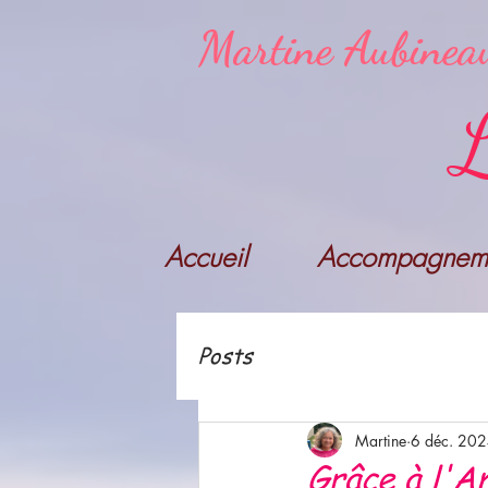
Martine Aubinea
L
Accueil
Accompagneme
Posts
Martine
6 déc. 20
Grâce à l'A