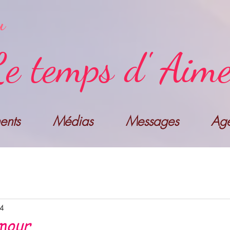
u
e temps d' Aim
nts
Médias
Messages
Ag
24
mour