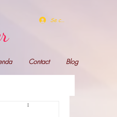
Se connecter
er
enda
Contact
Blog