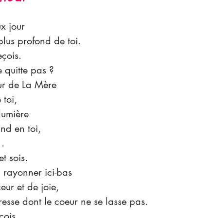
x jour
lus profond de toi.
eçois.
e quitte pas ?
ur de La Mère 
 toi,
lumière
nd en toi, 
 .
t sois.
 rayonner ici-bas
ur et de joie,
esse dont le coeur ne se lasse pas.
çois