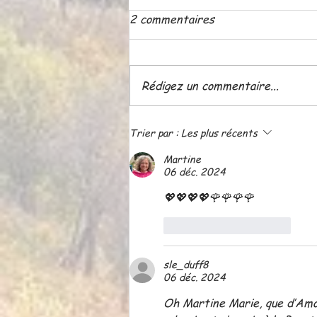
2 commentaires
Rédigez un commentaire...
ATELIER LE 18 JUIN A 20
Trier par :
Les plus récents
H 30
Martine
06 déc. 2024
💖💖💖💖🌹🌹🌹🌹
J'aime
Répondre
sle_duff8
06 déc. 2024
Oh Martine Marie, que d’Amo