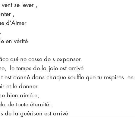
 vent se lever ,
nter ,
que d’Aimer
.
e en vérité 
âce qui ne cesse de s expanser.
,  le temps de la joie est arrivé
 t est donné dans chaque souffle que tu respires  en 
r et le donner 
he bien aimé.e,
la de toute éternité .
ps de la guérison est arrivé.