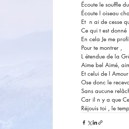
Écoute le souffle du
Écoute l oiseau cha
Et  n ai de cesse 
Ce qui t est donné 
En cela Je me profil
Pour te montrer , 
L étendue de la Gr
Aime bel Aimé, aime
Et celui de l Amour
Ose donc le recevoi
Sans aucune relâc
Car il n y a que Ce
Réjouis toi , le tem