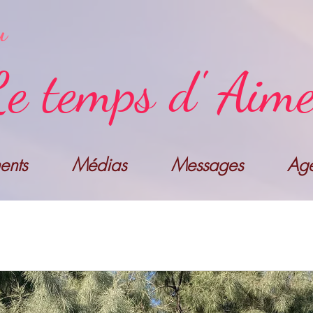
u
e temps d' Aim
nts
Médias
Messages
Ag