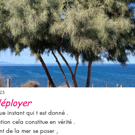
025
déployer
 instant qui t est donné .
on cela constitue en vérité .
t de la mer se poser , 