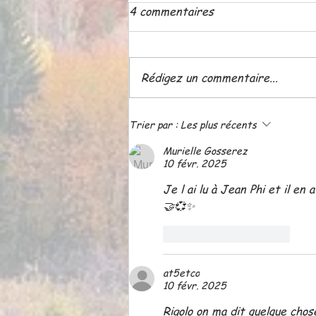
4 commentaires
Rédigez un commentaire...
ATELIER LE 18 JUIN A 20
Trier par :
Les plus récents
H 30
Murielle Gosserez
10 févr. 2025
Je l ai lu à Jean Phi et il e
🤝💞✨️
J'aime
Répondre
at5etco
10 févr. 2025
Rigolo on ma dit quelque cho