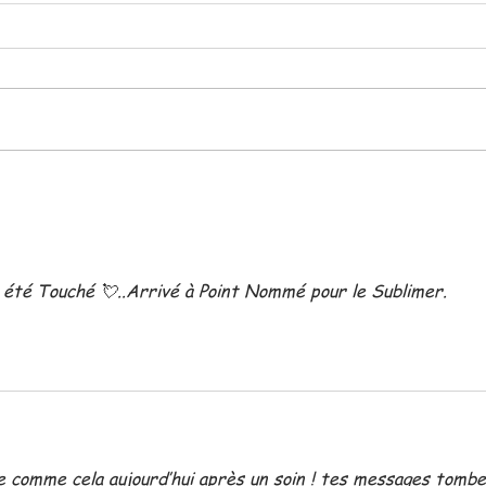
Permets....
SIM
D'âm
n a été Touché 💘..Arrivé à Point Nommé pour le Sublimer.
se comme cela aujourd’hui après un soin ! tes messages tombe