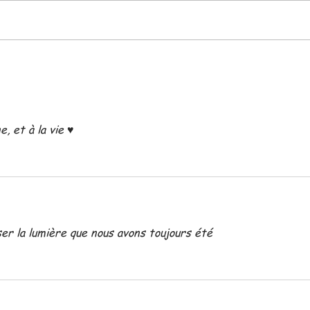
Permets....
SIM
D'âm
, et à la vie ♥️
ser la lumière que nous avons toujours été 