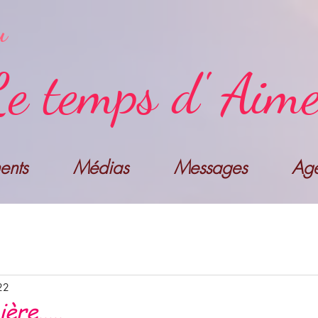
u
e temps d' Aim
nts
Médias
Messages
Ag
22
re.....