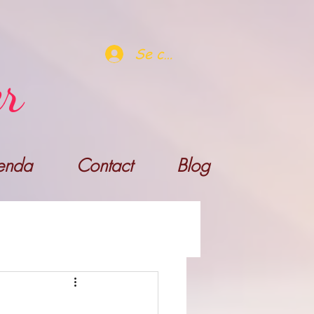
Se connecter
er
enda
Contact
Blog