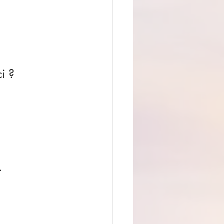
i ?
.