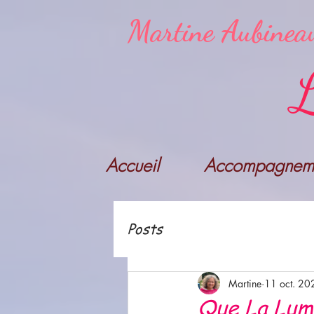
Martine Aubinea
L
Accueil
Accompagneme
Posts
Martine
11 oct. 20
Que La Lumiè