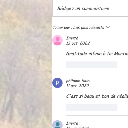
Rédigez un commentaire...
ATELIER LE 18 JUIN A 20
Trier par :
Les plus récents
H 30
Invité
13 oct. 2022
Gratitude infinie à toi Martine
J'aime
Répondre
philippe fabri
11 oct. 2022
C'est si beau et bon de réali
J'aime
Répondre
Invité