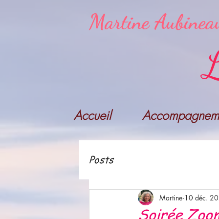
Martine Aubinea
L
Accueil
Accompagneme
Posts
Martine
10 déc. 2
Soirée Zoo