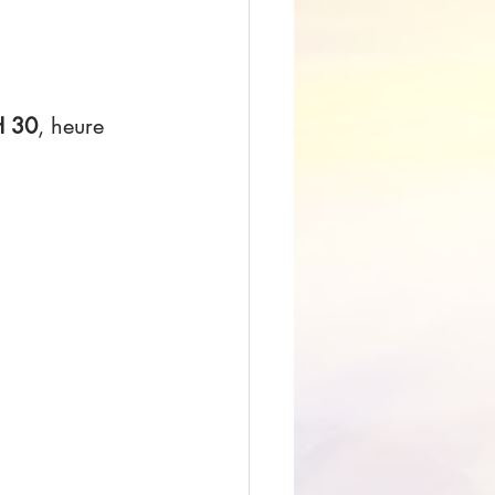
H 30
, heure 