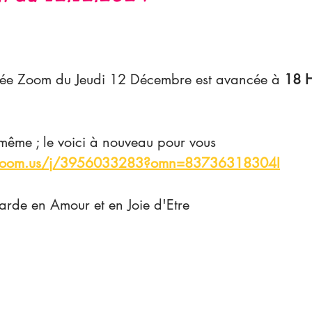
irée Zoom du Jeudi 12 Décembre est avancée à 
18 
 même ; le voici à nouveau pour vous 
.zoom.us/j/3956033283?omn=83736318304I
arde en Amour et en Joie d'Etre