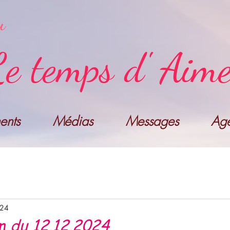
u
e temps d' Aim
nts
Médias
Messages
Ag
024
m du 12.12.2024