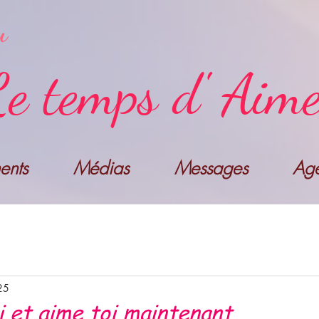
u
e temps d' Aim
nts
Médias
Messages
Ag
25
i et aime toi maintenant