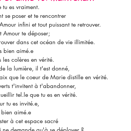
e tu es vraiment.
nt se poser et te rencontrer
mour infini et tout puissant te retrouver.
t Amour te déposer;
rouver dans cet océan de vie illimitée.
es bien aimé.e
 les colères en vérité.
e la lumière, il t'est donné,
 Paix que le coeur de Marie distille en vérité.
rts t'invitent à t'abandonner,
ueillir tel.le que tu es en vérité.
 tu es invité.e,
e bien aimé.e
ster à cet espace sacré
oi ne demande qu'à se déployer ?