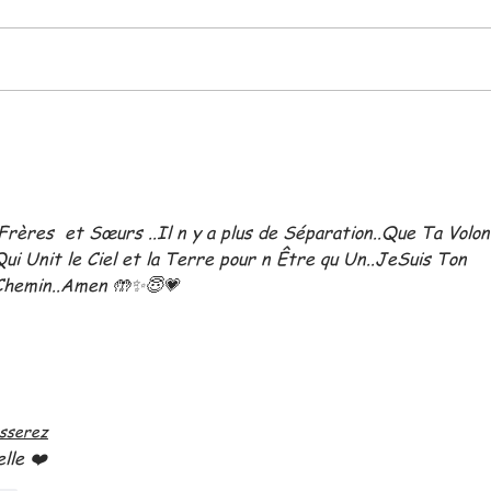
Permets....
SIM
D'âm
Frères  et Sœurs ..Il n y a plus de Séparation..Que Ta Volon
Qui Unit le Ciel et la Terre pour n Être qu Un..JeSuis Ton 
 Chemin..Amen 🤲✨️😇💗
osserez
lle ❤️