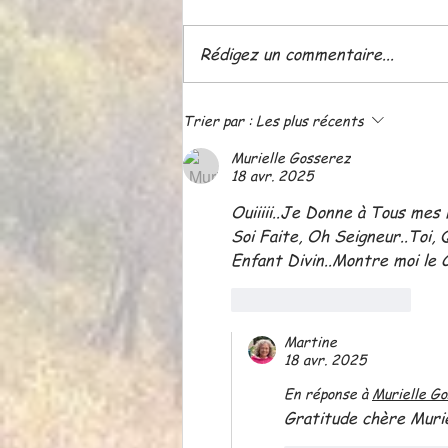
Rédigez un commentaire...
ATELIER LE 18 JUIN A 20
Trier par :
Les plus récents
H 30
Murielle Gosserez
18 avr. 2025
Ouiiiii..Je Donne à Tous mes 
Soi Faite, Oh Seigneur..Toi, 
Enfant Divin..Montre moi le
J'aime
Répondre
Martine
18 avr. 2025
En réponse à
Murielle G
Gratitude chère Murie