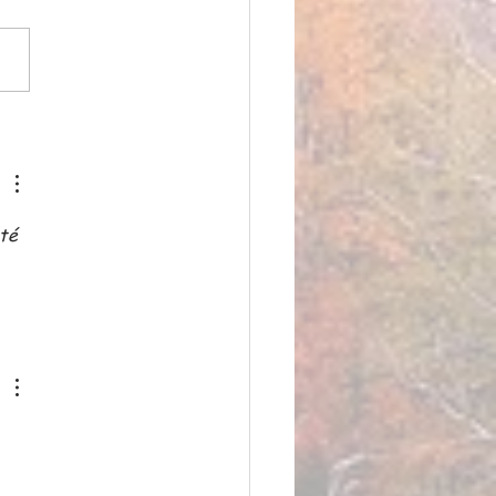
PLE COMME MERCI, la
e de Compagnie
té 