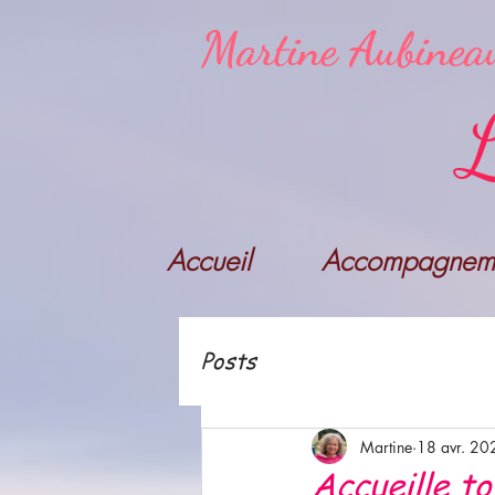
Martine Aubinea
L
Accueil
Accompagneme
Posts
Martine
18 avr. 20
Accueille to