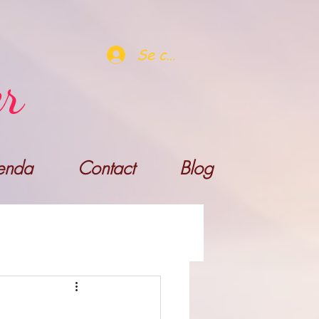
Se connecter
er
enda
Contact
Blog