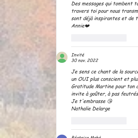
Des messages qui tombent tou
travers toi pour nous transm
sont déjà inspirantes et de 
Annie❤️
J'aime
Répondre
Invité
30 nov. 2022
Je sens ce chant de la sour
un OUI plus conscient et plu
Gratitude Martine pour ton a
invite à goûter, à pas feutré
Je t'embrasse 😘
Nathalie Delarge 
J'aime
Répondre
Béatrice Mahé