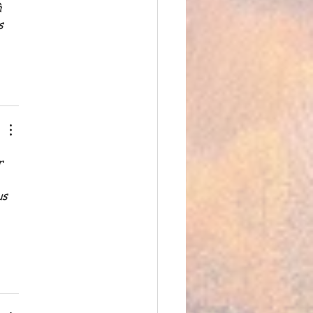
 
s 
r 
us 