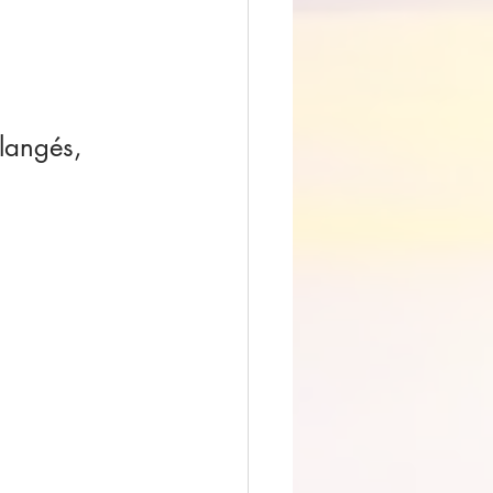
élangés,