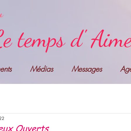
u
e temps d' Aim
nts
Médias
Messages
Ag
022
eux Ouverts