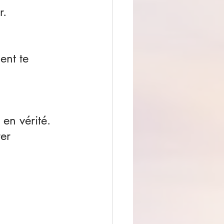
r.
ent te 
 en vérité.
er