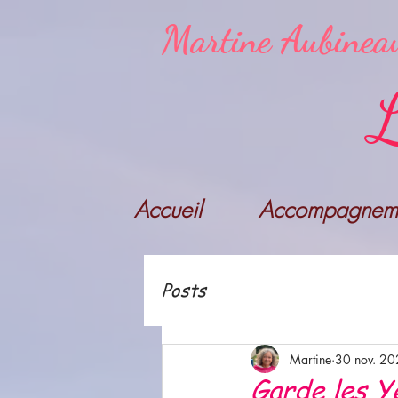
Martine Aubinea
L
Accueil
Accompagneme
Posts
Martine
30 nov. 2
Garde les Y