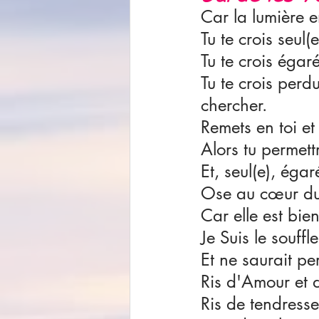
Car la lumière e
Tu te crois seul(
Tu te crois égaré(
Tu te crois perd
chercher.
Remets en toi e
Alors tu permett
Et, seul(e), égar
Ose au cœur du 
Car elle est bie
Je Suis le souffl
Et ne saurait pe
Ris d'Amour et 
Ris de tendress