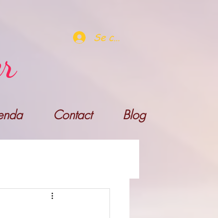
Se connecter
er
enda
Contact
Blog