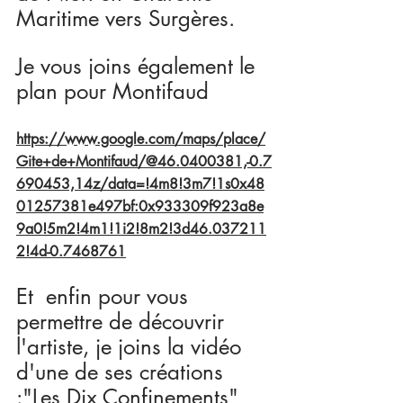
Maritime vers Surgères.
Je vous joins également le 
plan pour Montifaud
https://www.google.com/maps/place/
Gite+de+Montifaud/@46.0400381,-0.7
690453,14z/data=!4m8!3m7!1s0x48
01257381e497bf:0x933309f923a8e
9a0!5m2!4m1!1i2!8m2!3d46.037211
2!4d-0.7468761
Et  enfin pour vous 
permettre de découvrir 
l'artiste, je joins la vidéo 
d'une de ses créations 
:"Les Dix Confinements"