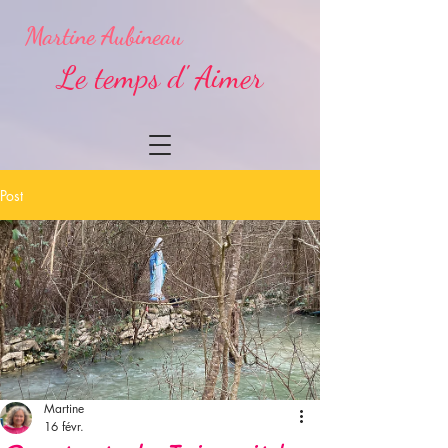
Martine Aubineau
Le temps d' Aimer
Post
Martine
16 févr.